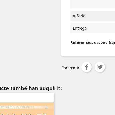
# Serie
Entrega
Referéncies escpecífiq
Compartir
ucte també han adquirit: