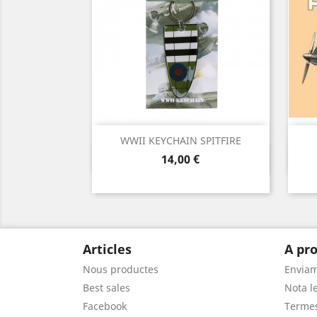
WWII KEYCHAIN SPITFIRE
Vista ràpida

Preu
14,00 €
Articles
A pro
Nous productes
Envia
Best sales
Nota le
Facebook
Termes