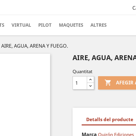
C
TS
VIRTUAL
PILOT
MAQUETES
ALTRES
AIRE, AGUA, ARENA Y FUEGO.
AIRE, AGUA, AREN
Quantitat

AFEGIR 
Detalls del producte
Marca
Quirón Ediciones