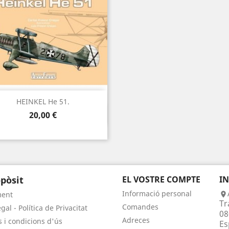
HEINKEL He 51.
Vista ràpida

Preu
20,00 €
pòsit
EL VOSTRE COMPTE
I
Informació personal
ment

Tr
Comandes
gal - Política de Privacitat
08
Adreces
 i condicions d'ús
Es