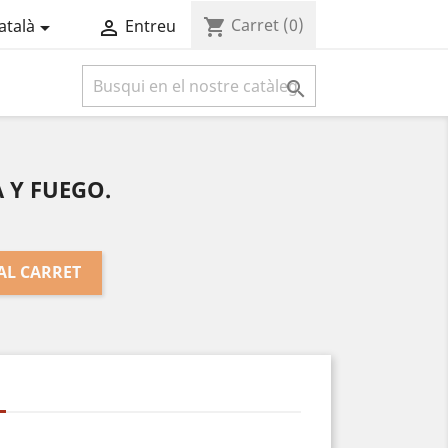
Carret
(0)
shopping_cart
atalà
Entreu



A Y FUEGO.
AL CARRET