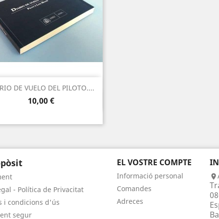
RIO DE VUELO DEL PILOTO....
Vista ràpida

Preu
10,00 €
pòsit
EL VOSTRE COMPTE
I
Informació personal
ment

Tr
Comandes
gal - Política de Privacitat
08
Adreces
 i condicions d'ús
Es
Ba
ent segur