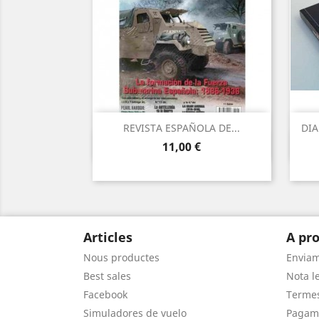
REVISTA ESPAÑOLA DE...
DIA
Vista ràpida

Preu
11,00 €
Articles
A pro
Nous productes
Envia
Best sales
Nota le
Facebook
Termes
Simuladores de vuelo
Pagam