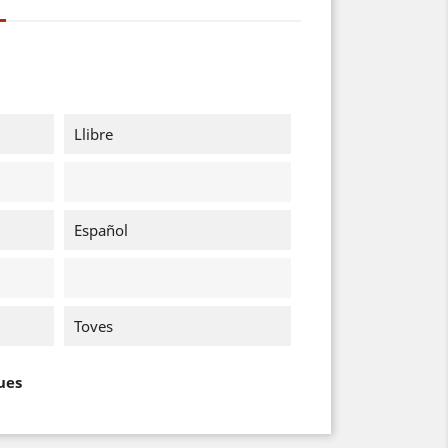
Llibre
Español
Toves
ues