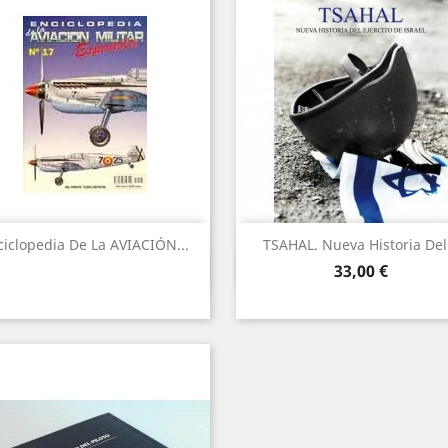
ciclopedia De La AVIACIÓN...
TSAHAL. Nueva Historia Del.
Vista ràpida
Vista ràpida


Preu
33,00 €