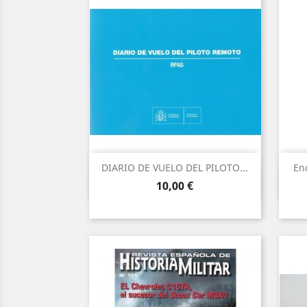
DIARIO DE VUELO DEL PILOTO...
En
Vista ràpida

Preu
10,00 €