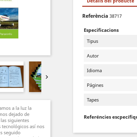
Detalls del producte
Referència
38717
Especificacions
Tipus
Autor
Idioma

Págines
Tapes
mos a la luz la
emos dejado de
Referéncies escpecífiq
 las siguientes
 tecnológicos así nos
os seguido