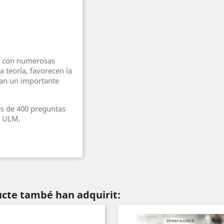
n con numerosas
a teoría, favorecen la
tan un importante
s de 400 preguntas
de ULM.
ucte també han adquirit: