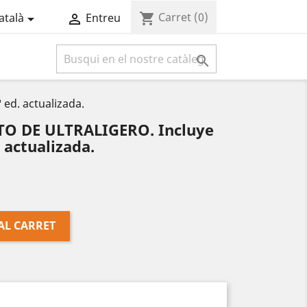
Carret
(0)
shopping_cart
atalà
Entreu



ed. actualizada.
O DE ULTRALIGERO. Incluye
. actualizada.
AL CARRET