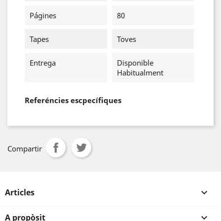
Págines
80
Tapes
Toves
Entrega
Disponible
Habitualment
Referéncies escpecífiques
Compartir
Articles

A propòsit
