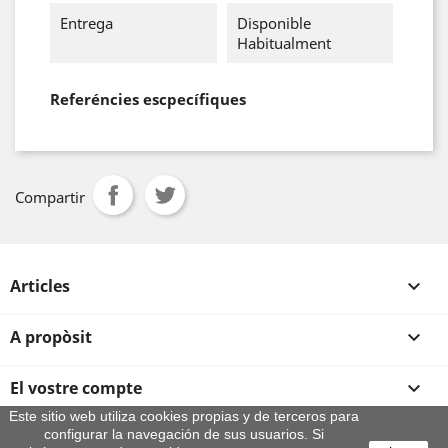
Entrega
Disponible
Habitualment
Referéncies escpecífiques
Compartir
Articles

A propòsit

El vostre compte

Este sitio web utiliza cookies propias y de terceros para
configurar la navegación de sus usuarios. Si
Informació sobre la botiga