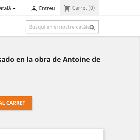
Carret
(0)
shopping_cart
atalà
Entreu



ado en la obra de Antoine de
AL CARRET