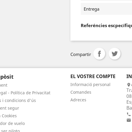
Entrega
Referéncies escpecífiq
Compartir
pòsit
EL VOSTRE COMPTE
I
Informació personal
ment

Tr
Comandes
gal - Política de Privacitat
08
Adreces
 i condicions d'ús
Es
Ba
ent segur

a Cookies

dor de vuelo
 ser piloto