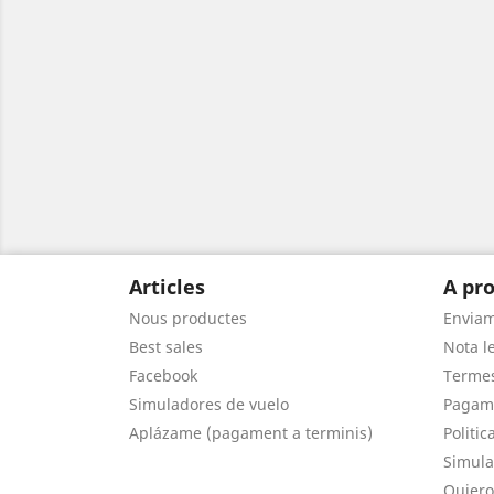
Articles
A pro
Nous productes
Envia
Best sales
Nota le
Facebook
Termes
Simuladores de vuelo
Pagam
Aplázame (pagament a terminis)
Politic
Simula
Quiero