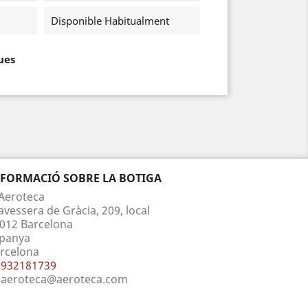
Disponible Habitualment
ues
NFORMACIÓ SOBRE LA BOTIGA
Aeroteca
avessera de Gràcia, 209, local
012 Barcelona
panya
rcelona
932181739
aeroteca@aeroteca.com