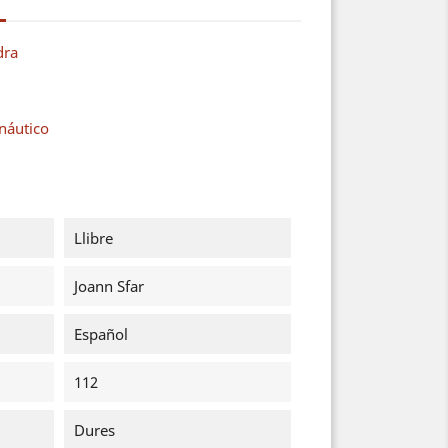
dra
náutico
Llibre
Joann Sfar
Español
112
Dures