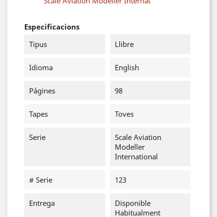
Scale Aviation Modeller Internat
Especificacions
Tipus
Llibre
Idioma
English
Págines
98
Tapes
Toves
Serie
Scale Aviation
Modeller
International
# Serie
123
Entrega
Disponible
Habitualment