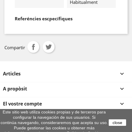
Habitualment
Referéncies escpecífiques
Compartir
Articles

A propòsit

El vostre compte

Este sitio web utiliza cookies propias y de terceros para
configurar la navegación de sus usuarios. Si
Informació sobre la botiga
continúa navegando, consideraremos que acepta su uso.
close
© 2026 - By Aeroteca
Puede gestionar las cookies u obtener más