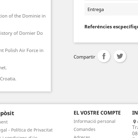
Entrega
tion of the Dominie in
Referéncies escpecífiq
istory of Dornier Do
t Polish Air Force in
Compartir
net.
Croatia.
pòsit
EL VOSTRE COMPTE
I
Informació personal
ment

Tr
Comandes
gal - Política de Privacitat
08
Adreces
 i condicions d'ús