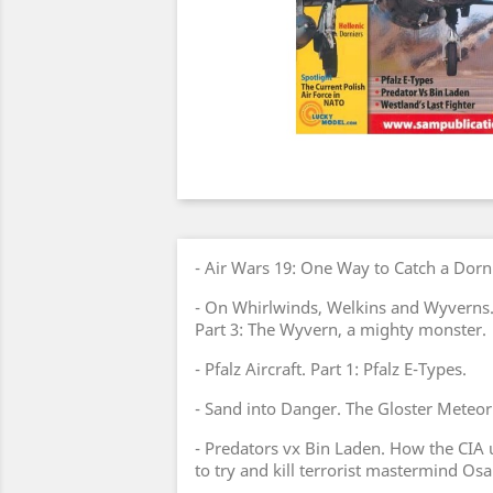
- Air Wars 19: One Way to Catch a Dorn
- On Whirlwinds, Welkins and Wyverns.
Part 3: The Wyvern, a mighty monster.
- Pfalz Aircraft. Part 1: Pfalz E-Types.
- Sand into Danger. The Gloster Meteor 
- Predators vx Bin Laden. How the CI
to try and kill terrorist mastermind Os