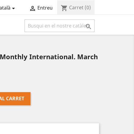
Carret
(0)
shopping_cart
atalà
Entreu



 Monthly International. March
AL CARRET