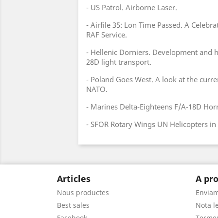
- US Patrol. Airborne Laser.
- Airfile 35: Lon Time Passed. A Celebra
RAF Service.
- Hellenic Dorniers. Development and h
28D light transport.
- Poland Goes West. A look at the curren
NATO.
- Marines Delta-Eighteens F/A-18D Hor
- SFOR Rotary Wings UN Helicopters in 
Articles
A pro
Nous productes
Envia
Best sales
Nota le
Facebook
Termes