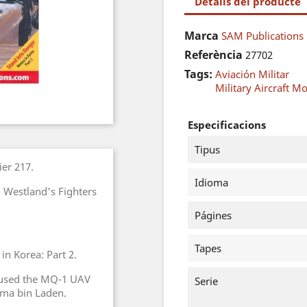
Detalls del producte
Marca
SAM Publications
Referència
27702
Tags:
Aviación Militar
Military Aircraft M
Especificacions
Tipus
ier 217.
Idioma
 Westland's Fighters
Págines
Tapes
in Korea: Part 2.
A used the MQ-1 UAV
Serie
ama bin Laden.