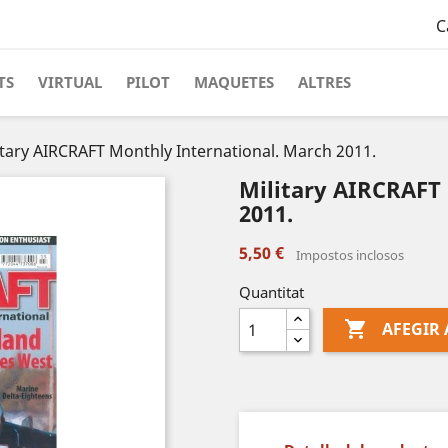
C
TS
VIRTUAL
PILOT
MAQUETES
ALTRES
itary AIRCRAFT Monthly International. March 2011.
Military AIRCRAFT
2011.
5,50 €
Impostos inclosos
Quantitat

AFEGIR 