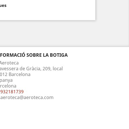
ues
NFORMACIÓ SOBRE LA BOTIGA
Aeroteca
avessera de Gràcia, 209, local
012 Barcelona
panya
rcelona
932181739
aeroteca@aeroteca.com