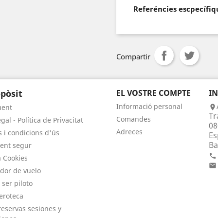
Referéncies escpecífiq
Compartir
pòsit
EL VOSTRE COMPTE
I
Informació personal
ment

Tr
Comandes
gal - Política de Privacitat
08
Adreces
 i condicions d'ús
Es
Ba
ent segur

a Cookies

dor de vuelo
 ser piloto
eroteca
eservas sesiones y