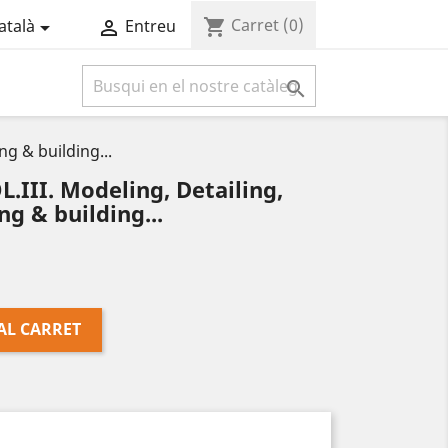
Carret
(0)
shopping_cart
atalà
Entreu



g & building...
III. Modeling, Detailing,
g & building...
AL CARRET