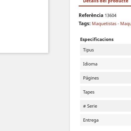
Detalls del producte
Referència
13604
Tags:
Maquetistas - Maq
Especificacions
Tipus
Idioma
Págines
Tapes
# Serie
Entrega