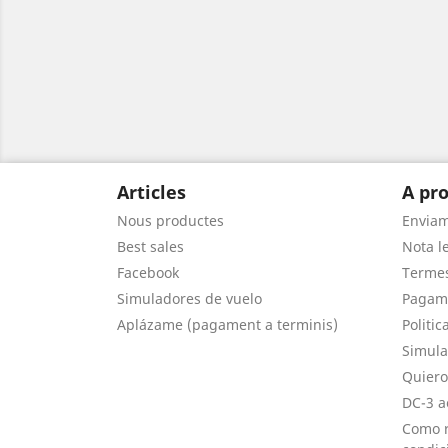
Articles
A pro
Nous productes
Envia
Best sales
Nota le
Facebook
Termes
Simuladores de vuelo
Pagam
Aplázame (pagament a terminis)
Politic
Simula
Quiero
DC-3 a
Como r