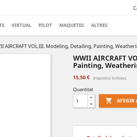
C
TS
VIRTUAL
PILOT
MAQUETES
ALTRES
I AIRCRAFT VOL.III. Modeling, Detailing, Painting, Weatherin
WWII AIRCRAFT VOL.
Painting, Weatherin
15,50 €
Impostos inclosos
Quantitat

AFEGIR 