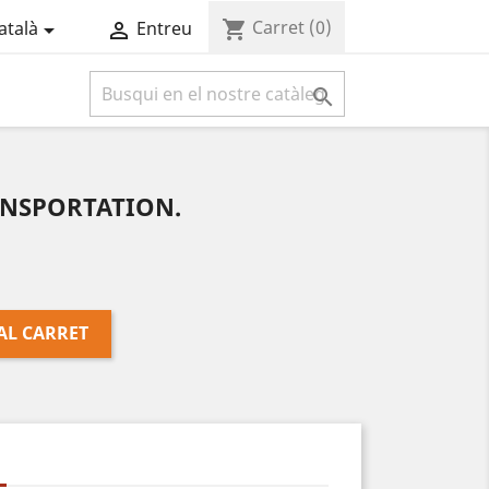
Carret
(0)
shopping_cart
atalà
Entreu



NSPORTATION.
AL CARRET