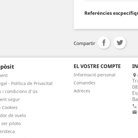
Referéncies escpecífiq
Compartir
pòsit
EL VOSTRE COMPTE
I
Informació personal
ment

Tr
Comandes
gal - Política de Privacitat
08
Adreces
 i condicions d'ús
Es
Ba
ent segur

a Cookies

dor de vuelo
 ser piloto
eroteca