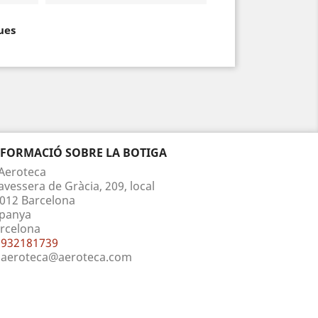
ues
NFORMACIÓ SOBRE LA BOTIGA
Aeroteca
avessera de Gràcia, 209, local
012 Barcelona
panya
rcelona
932181739
aeroteca@aeroteca.com