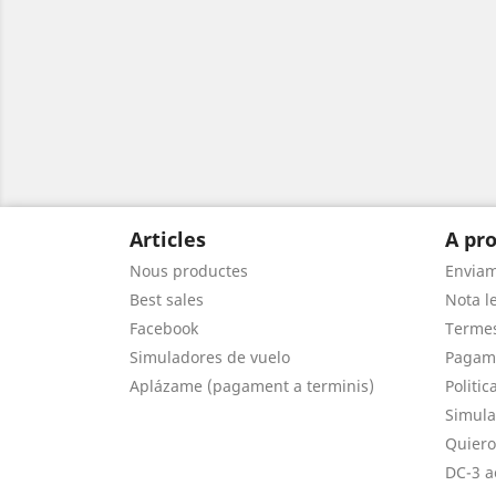
Articles
A pro
Nous productes
Envia
Best sales
Nota le
Facebook
Termes
Simuladores de vuelo
Pagam
Aplázame (pagament a terminis)
Politic
Simula
Quiero
DC-3 a