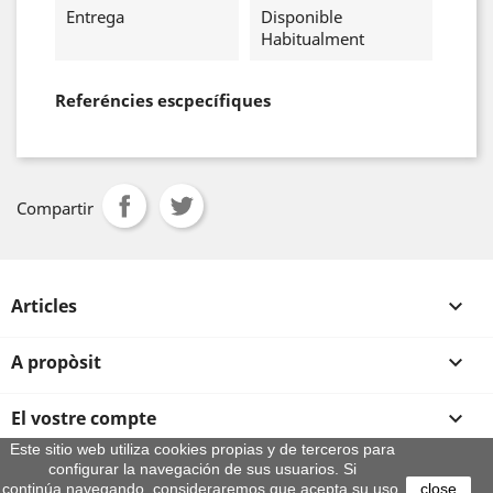
Entrega
Disponible
Habitualment
Referéncies escpecífiques
Compartir
Articles

A propòsit

El vostre compte

Este sitio web utiliza cookies propias y de terceros para
configurar la navegación de sus usuarios. Si
Informació sobre la botiga
continúa navegando, consideraremos que acepta su uso.
close