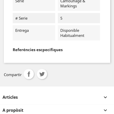
Serie
Camouflage &
Markings
# Serie
5
Entrega
Disponible
Habitualment
Referéncies escpecífiques
Compartir
Articles

A propòsit
