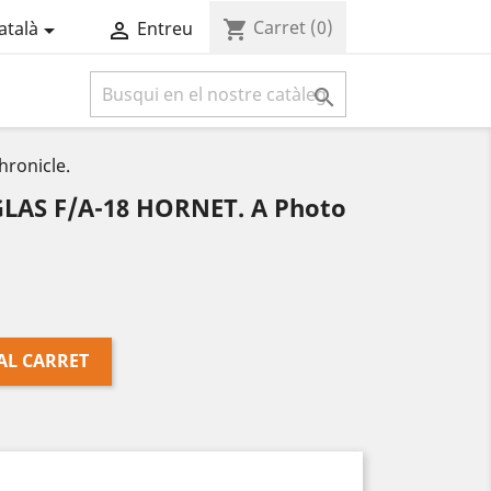
Carret
(0)
shopping_cart
atalà
Entreu



ronicle.
AS F/A-18 HORNET. A Photo
AL CARRET