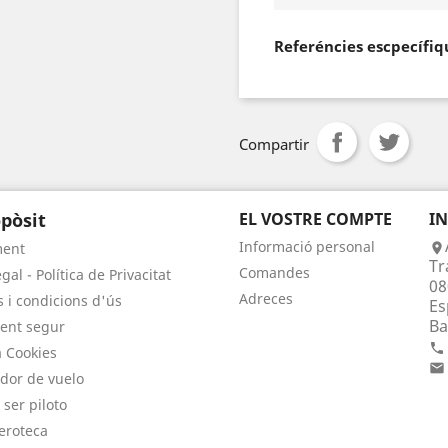
Referéncies escpecífiq
Compartir
pòsit
EL VOSTRE COMPTE
I
Informació personal
ment

Tr
Comandes
gal - Política de Privacitat
08
Adreces
 i condicions d'ús
Es
Ba
ent segur

a Cookies

dor de vuelo
 ser piloto
eroteca