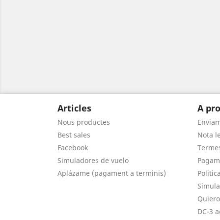
Articles
A pro
Nous productes
Envia
Best sales
Nota le
Facebook
Termes
Simuladores de vuelo
Pagam
Aplázame (pagament a terminis)
Politic
Simula
Quiero
DC-3 a