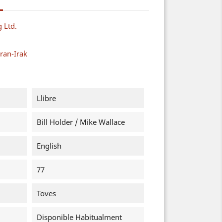
g Ltd.
ran-Irak
Llibre
Bill Holder / Mike Wallace
English
77
Toves
Disponible Habitualment