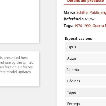
Detalls del producte
Marca
Schiffer Publishin
Referència
A1762
Tags:
1976-1990: Guerra I
Especificacions
Tipus
is presented here
Autor
nd use by the United
s foreign air forces.
Idioma
atest model updates
Págines
Tapes
Entrega