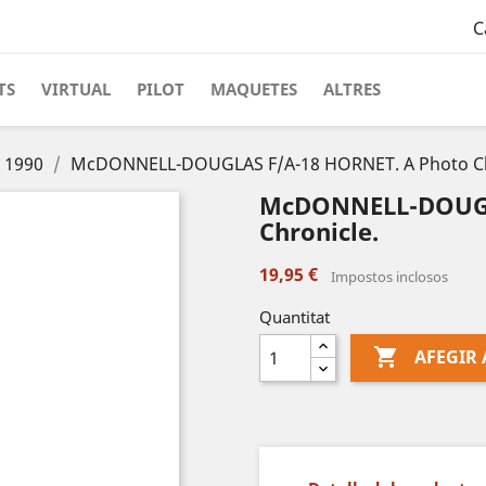
C
TS
VIRTUAL
PILOT
MAQUETES
ALTRES
s 1990
McDONNELL-DOUGLAS F/A-18 HORNET. A Photo Ch
McDONNELL-DOUGL
Chronicle.
19,95 €
Impostos inclosos
Quantitat

AFEGIR 