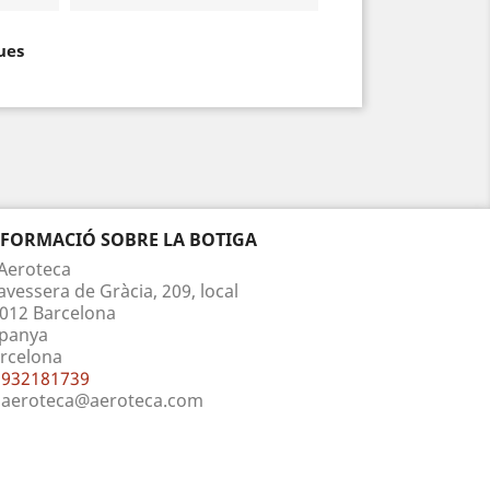
ues
NFORMACIÓ SOBRE LA BOTIGA
Aeroteca
avessera de Gràcia, 209, local
012 Barcelona
panya
rcelona
932181739
aeroteca@aeroteca.com