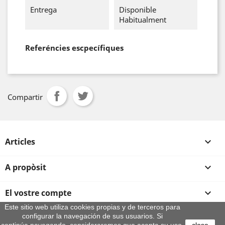
Entrega
Disponible
Habitualment
Referéncies escpecífiques
Compartir
Articles

A propòsit

El vostre compte

Este sitio web utiliza cookies propias y de terceros para
configurar la navegación de sus usuarios. Si
Informació sobre la botiga