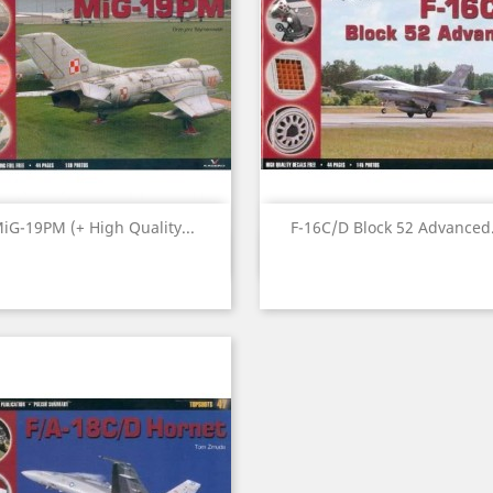
iG-19PM (+ High Quality...
F-16C/D Block 52 Advanced.
Vista ràpida
Vista ràpida

