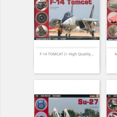
F-14 TOMCAT (+ High Quality...
M
Vista ràpida
