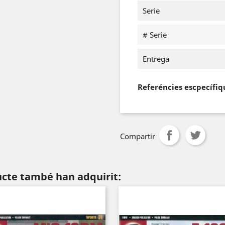
Serie
# Serie
Entrega
Referéncies escpecífiq
Compartir
ucte també han adquirit: