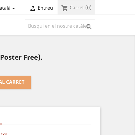
Carret
(0)
shopping_cart
atalà
Entreu



 Poster Free).
AL CARRET
cza