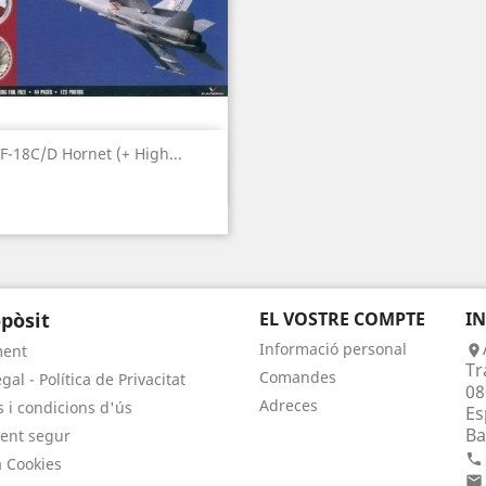
F-18C/D Hornet (+ High...
Vista ràpida

pòsit
EL VOSTRE COMPTE
I
Informació personal
ment

Tr
Comandes
gal - Política de Privacitat
08
Adreces
 i condicions d'ús
Es
Ba
ent segur

a Cookies
