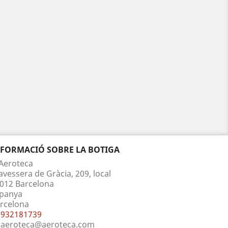
NFORMACIÓ SOBRE LA BOTIGA
Aeroteca
avessera de Gràcia, 209, local
012 Barcelona
panya
rcelona
932181739
aeroteca@aeroteca.com