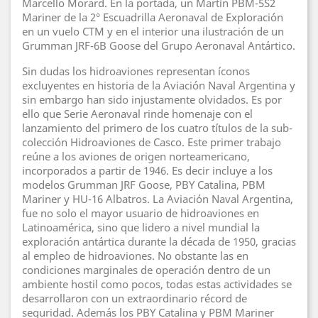
Marcello Morard. En la portada, un Martín PBM-5S2
Mariner de la 2° Escuadrilla Aeronaval de Exploración
en un vuelo CTM y en el interior una ilustración de un
Grumman JRF-6B Goose del Grupo Aeronaval Antártico.
Sin dudas los hidroaviones representan íconos
excluyentes en historia de la Aviación Naval Argentina y
sin embargo han sido injustamente olvidados. Es por
ello que Serie Aeronaval rinde homenaje con el
lanzamiento del primero de los cuatro títulos de la sub-
colección Hidroaviones de Casco. Este primer trabajo
reúne a los aviones de origen norteamericano,
incorporados a partir de 1946. Es decir incluye a los
modelos Grumman JRF Goose, PBY Catalina, PBM
Mariner y HU-16 Albatros. La Aviación Naval Argentina,
fue no solo el mayor usuario de hidroaviones en
Latinoamérica, sino que lidero a nivel mundial la
exploración antártica durante la década de 1950, gracias
al empleo de hidroaviones. No obstante las en
condiciones marginales de operación dentro de un
ambiente hostil como pocos, todas estas actividades se
desarrollaron con un extraordinario récord de
seguridad. Además los PBY Catalina y PBM Mariner