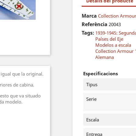
Detalls del producte
Marca
Collection Armour -
Referència
20043
Tags:
1939-1945: Segund
Países del Eje
Modelos a escala
Collection Armour 
Alemana
Especificacions
igual que la original.
Tipus
eriores de cabina.
sto que va situado
Serie
ada modelo.
Escala
Entrega