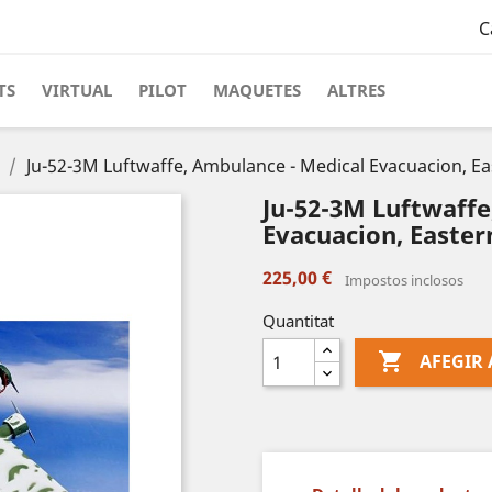
C
TS
VIRTUAL
PILOT
MAQUETES
ALTRES
Ju-52-3M Luftwaffe, Ambulance - Medical Evacuacion, Ea
Ju-52-3M Luftwaffe
Evacuacion, Easter
225,00 €
Impostos inclosos
Quantitat

AFEGIR 