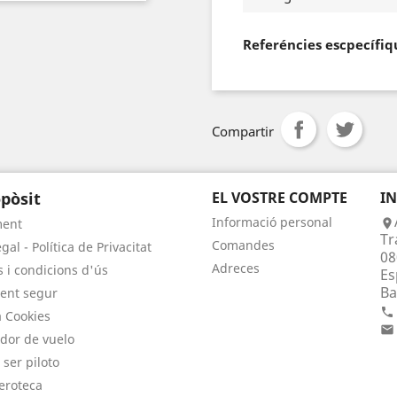
Referéncies escpecífiq
Compartir
pòsit
EL VOSTRE COMPTE
I
Informació personal
ment

Tr
Comandes
gal - Política de Privacitat
08
Adreces
 i condicions d'ús
Es
Ba
ent segur

a Cookies

dor de vuelo
 ser piloto
eroteca