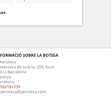
ues
NFORMACIÓ SOBRE LA BOTIGA
Aeroteca
avessera de Gràcia, 209, local
012 Barcelona
panya
rcelona
932181739
aeroteca@aeroteca.com