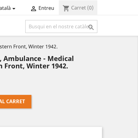
Carret
(0)
shopping_cart
atalà
Entreu



stern Front, Winter 1942.
, Ambulance - Medical
n Front, Winter 1942.
AL CARRET