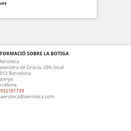
ues
NFORMACIÓ SOBRE LA BOTIGA
Aeroteca
avessera de Gràcia, 209, local
012 Barcelona
panya
rcelona
932181739
aeroteca@aeroteca.com