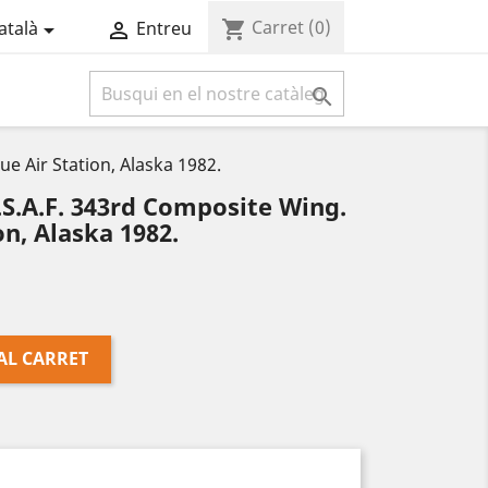
Carret
(0)
shopping_cart
atalà
Entreu



 Air Station, Alaska 1982.
S.A.F. 343rd Composite Wing.
n, Alaska 1982.
AL CARRET