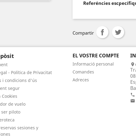
Referéncies escpecífiq
Compartir
pòsit
EL VOSTRE COMPTE
I
Informació personal
ment

Tr
Comandes
gal - Política de Privacitat
08
Adreces
 i condicions d'ús
Es
Ba
ent segur

a Cookies

dor de vuelo
 ser piloto
eroteca
eservas sesiones y
iones