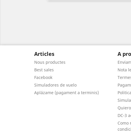
Articles
A pro
Nous productes
Envia
Best sales
Nota le
Facebook
Termes
Simuladores de vuelo
Pagam
Aplázame (pagament a terminis)
Politic
Simula
Quiero
DC-3 a
Como r
condic