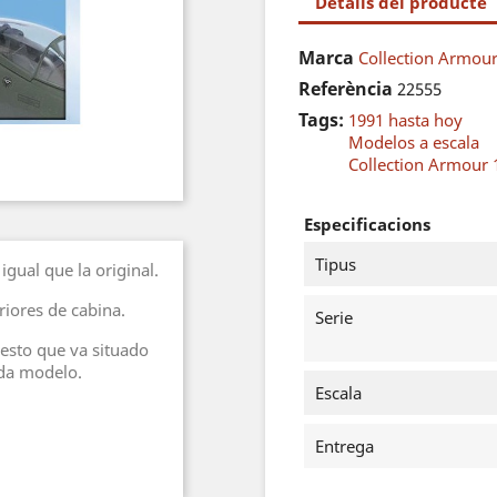
Detalls del producte
Marca
Collection Armour -
Referència
22555
Tags:
1991 hasta hoy
Modelos a escala
Collection Armour 
Especificacions
Tipus
igual que la original.
eriores de cabina.
Serie
sto que va situado
ada modelo.
Escala
Entrega