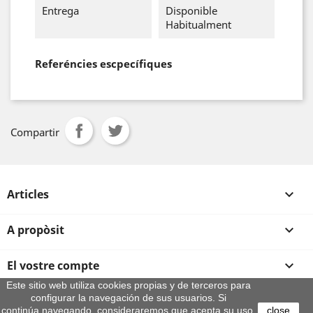
Entrega
Disponible
Habitualment
Referéncies escpecífiques
Compartir
Articles

A propòsit

El vostre compte

Este sitio web utiliza cookies propias y de terceros para
configurar la navegación de sus usuarios. Si
Informació sobre la botiga
continúa navegando, consideraremos que acepta su uso.
close