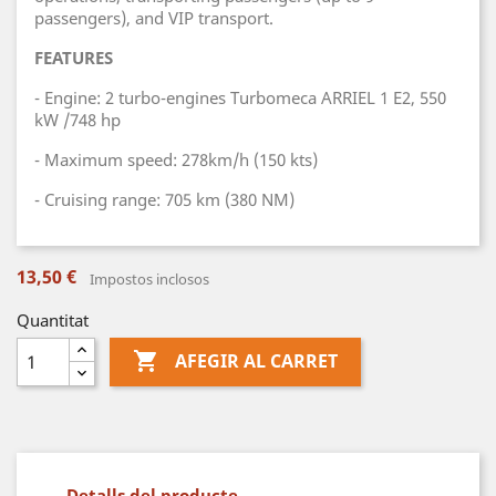
passengers), and VIP transport.
FEATURES
- Engine: 2 turbo-engines Turbomeca ARRIEL 1 E2, 550
kW /748 hp
- Maximum speed: 278km/h (150 kts)
- Cruising range: 705 km (380 NM)
13,50 €
Impostos inclosos
Quantitat

AFEGIR AL CARRET
Detalls del producte