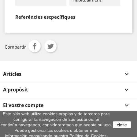
Referéncies escpecífiques
Compartir
Articles

A propòsit

El vostre compte

Este sitio web utiliza cookies propias y de terceros para
configurar la navegación de sus usuarios. Si
Informació sobre la botiga
continúa navegando, consideraremos que acepta su uso.
close
© 2026 - By Aeroteca
Puede gestionar las cookies u obtener más
información consultando nuestra Política de Cookies.