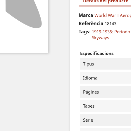
Detalls del producte
Marca
World War I Aerop
Referència
18143
Tags:
1919-1935: Periodo
Skyways
Especificacions
Tipus
Idioma
Págines
Tapes
Serie