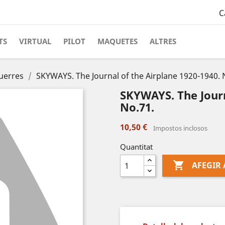
C
TS
VIRTUAL
PILOT
MAQUETES
ALTRES
uerres
SKYWAYS. The Journal of the Airplane 1920-1940. 
SKYWAYS. The Journ
No.71.
10,50 €
Impostos inclosos
Quantitat

AFEGIR 