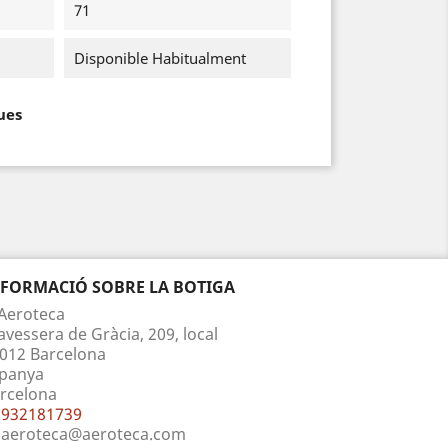
71
Disponible Habitualment
ues
NFORMACIÓ SOBRE LA BOTIGA
Aeroteca
avessera de Gràcia, 209, local
012 Barcelona
panya
rcelona
932181739
aeroteca@aeroteca.com