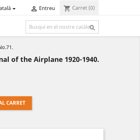
Carret
(0)
shopping_cart
atalà
Entreu



No.71.
al of the Airplane 1920-1940.
AL CARRET