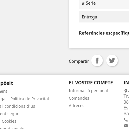
# Serie
Entrega
Referéncies escpecífiq
Compartir
pòsit
EL VOSTRE COMPTE
I
Informació personal
ment

Tr
Comandes
gal - Política de Privacitat
08
Adreces
 i condicions d'ús
Es
Ba
ent segur

a Cookies

dor de vuelo