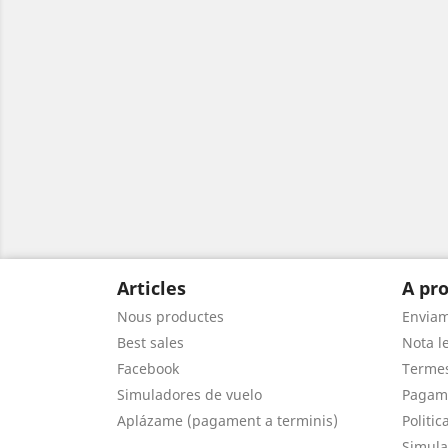
Articles
A pro
Nous productes
Envia
Best sales
Nota le
Facebook
Termes
Simuladores de vuelo
Pagam
Aplázame (pagament a terminis)
Politic
Simula