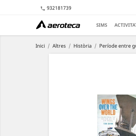
932181739

SIMS
ACTIVITA
Inici
Altres
Història
Període entre g