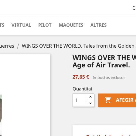
C
TS
VIRTUAL
PILOT
MAQUETES
ALTRES
uerres
WINGS OVER THE WORLD. Tales from the Golden Ag
WINGS OVER THE W
Age of Air Travel.
27,65 €
Impostos inclosos
Quantitat

AFEGIR 