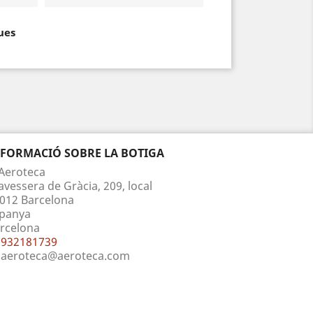
ues
NFORMACIÓ SOBRE LA BOTIGA
Aeroteca
avessera de Gràcia, 209, local
012 Barcelona
panya
rcelona
932181739
aeroteca@aeroteca.com