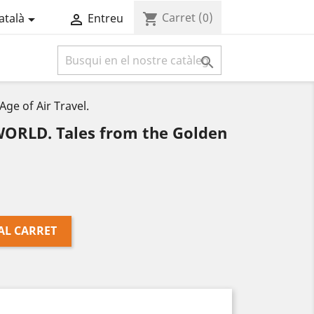
Carret
(0)
shopping_cart
atalà
Entreu



e of Air Travel.
ORLD. Tales from the Golden
AL CARRET