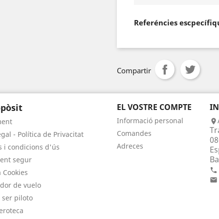
Referéncies escpecífiq
Compartir
pòsit
EL VOSTRE COMPTE
I
Informació personal
ment

Tr
Comandes
gal - Política de Privacitat
08
Adreces
 i condicions d'ús
Es
Ba
ent segur

a Cookies

dor de vuelo
 ser piloto
eroteca