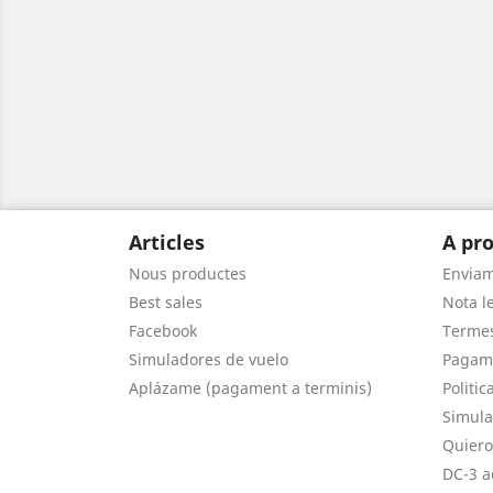
Articles
A pro
Nous productes
Envia
Best sales
Nota le
Facebook
Termes
Simuladores de vuelo
Pagam
Aplázame (pagament a terminis)
Politic
Simula
Quiero
DC-3 a