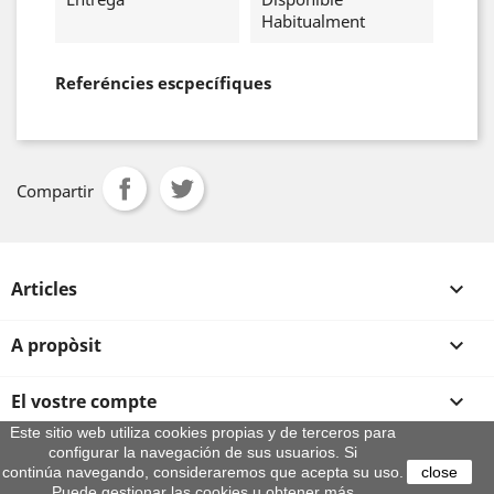
Habitualment
Referéncies escpecífiques
Compartir
Articles

A propòsit

El vostre compte

Este sitio web utiliza cookies propias y de terceros para
configurar la navegación de sus usuarios. Si
Informació sobre la botiga
continúa navegando, consideraremos que acepta su uso.
close
Puede gestionar las cookies u obtener más