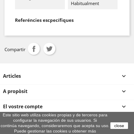
Habitualment
Referéncies escpecífiques
Compartir
Articles

A propòsit

El vostre compte

Este sitio web utiliza cookies propias y de terceros para
configurar la navegación de sus usuarios. Si
Informació sobre la botiga
continúa navegando, consideraremos que acepta su uso.
close
© 2026 - By Aeroteca
Puede gestionar las cookies u obtener más