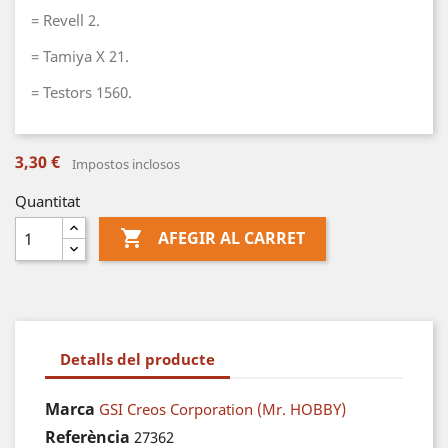
= Revell 2.
= Tamiya X 21.
= Testors 1560.
3,30 €
Impostos inclosos
Quantitat

AFEGIR AL CARRET
Detalls del producte
Marca
GSI Creos Corporation (Mr. HOBBY)
Referència
27362