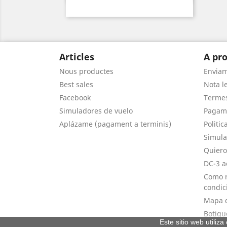
Articles
A pro
Nous productes
Envia
Best sales
Nota le
Facebook
Termes
Simuladores de vuelo
Pagam
Aplázame (pagament a terminis)
Politic
Simula
Quiero
DC-3 a
Como r
condic
Mapa d
Botigu
Este sitio web utiliz