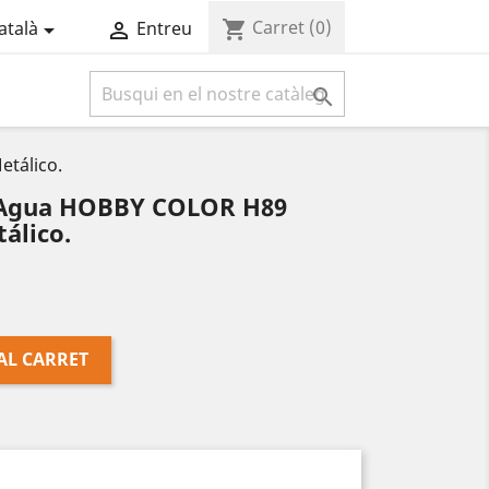
Carret
(0)
shopping_cart
atalà
Entreu



etálico.
al Agua HOBBY COLOR H89
álico.
AL CARRET