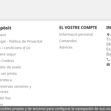
pòsit
EL VOSTRE COMPTE
I
Informació personal
ment

Tr
Comandes
gal - Política de Privacitat
08
Adreces
 i condicions d'ús
Es
Ba
ent segur

a Cookies

dor de vuelo
 ser piloto
eroteca
eservas sesiones y
iones
el lloc
es
a cookies propias y de terceros para configurar la navegación de sus usu