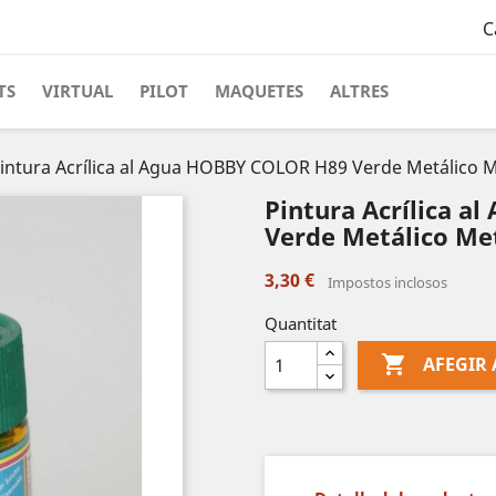
C
TS
VIRTUAL
PILOT
MAQUETES
ALTRES
intura Acrílica al Agua HOBBY COLOR H89 Verde Metálico M
Pintura Acrílica 
Verde Metálico Met
3,30 €
Impostos inclosos
Quantitat

AFEGIR 