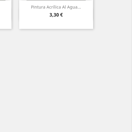
Pintura Acrílica Al Agua...
Vista ràpida

Preu
3,30 €