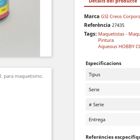
Detalls del producte
Marca
GSI Creos Corpor
Referència
27435
Tags:
Maquetistas - Maq
Pintura
Aqueous HOBBY 
Especificacions
Tipus
ml. para maquetismo.
Serie
# Serie
Entrega
Referéncies escpecífiq