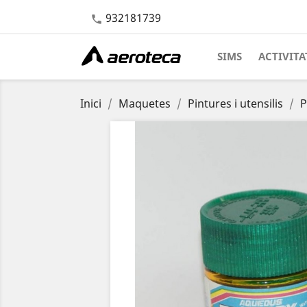
932181739

SIMS
ACTIVITA
Inici
Maquetes
Pintures i utensilis
P