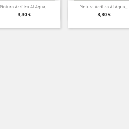
Pintura Acrílica Al Agua...
Pintura Acrílica Al Agua...
Vista ràpida
Vista ràpida


Preu
Preu
3,30 €
3,30 €