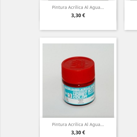
Pintura Acrílica Al Agua...
Vista ràpida

Preu
3,30 €
Pintura Acrílica Al Agua...
Vista ràpida

Preu
3,30 €