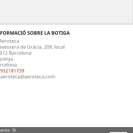
NFORMACIÓ SOBRE LA BOTIGA
Aeroteca
avessera de Gràcia, 209, local
012 Barcelona
panya
rcelona
932181739
aeroteca@aeroteca.com
arios. Si