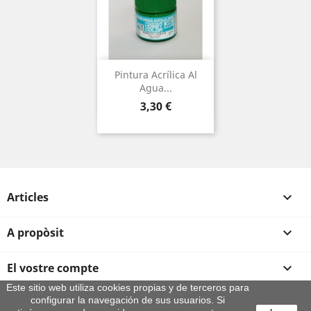
Pintura Acrílica Al
Agua...
Preu
3,30 €
Articles

A propòsit

El vostre compte

Este sitio web utiliza cookies propias y de terceros para
configurar la navegación de sus usuarios. Si
Informació sobre la botiga