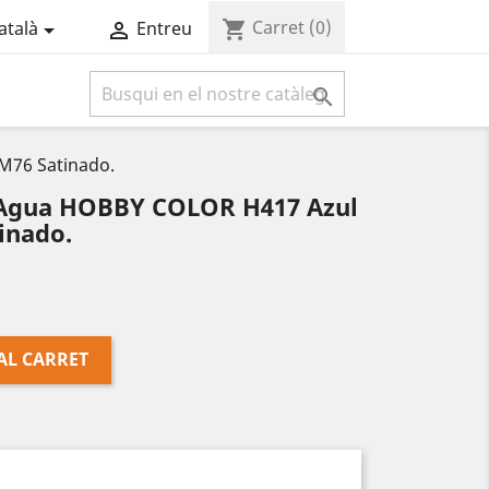
Carret
(0)
shopping_cart
atalà
Entreu



LM76 Satinado.
al Agua HOBBY COLOR H417 Azul
inado.
AL CARRET