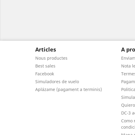
Articles
A pro
Nous productes
Envia
Best sales
Nota le
Facebook
Termes
Simuladores de vuelo
Pagam
Aplázame (pagament a terminis)
Politic
Simula
Quiero
DC-3 a
Como r
condic
Mapa d