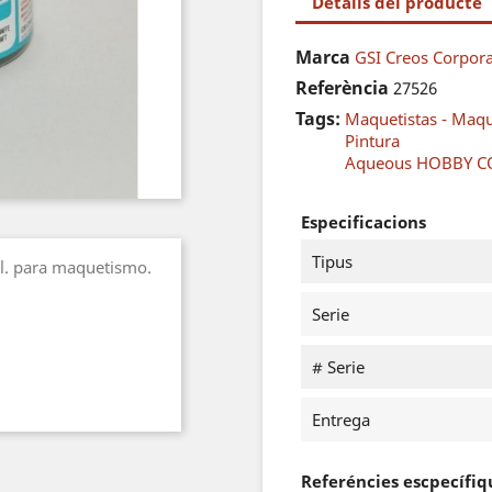
Detalls del producte
Marca
GSI Creos Corpor
Referència
27526
Tags:
Maquetistas - Maq
Pintura
Aqueous HOBBY 
Especificacions
Tipus
ml. para maquetismo.
Serie
# Serie
Entrega
Referéncies escpecífiq