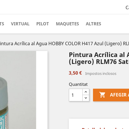
C
TS
VIRTUAL
PILOT
MAQUETES
ALTRES
intura Acrílica al Agua HOBBY COLOR H417 Azul (Ligero) R
Pintura Acrílica 
(Ligero) RLM76 Sat
3,50 €
Impostos inclosos
Quantitat

AFEGIR 