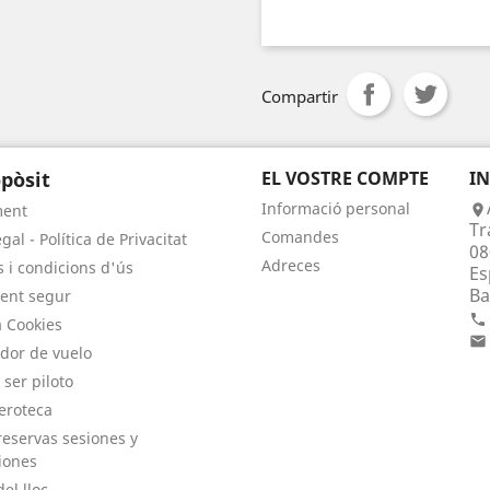
Compartir
pòsit
EL VOSTRE COMPTE
I
Informació personal
ment

Tr
Comandes
gal - Política de Privacitat
08
Adreces
 i condicions d'ús
Es
Ba
ent segur

a Cookies

dor de vuelo
 ser piloto
eroteca
eservas sesiones y
iones
el lloc