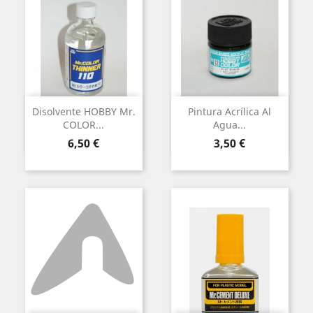
Disolvente HOBBY Mr.
Pintura Acrílica Al
COLOR...
Agua...
Preu
Preu
6,50 €
3,50 €