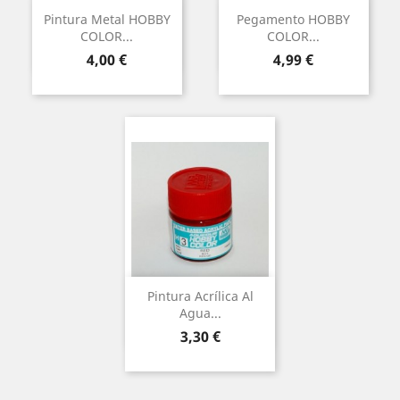
Pintura Metal HOBBY
Pegamento HOBBY
COLOR...
COLOR...
Preu
Preu
4,00 €
4,99 €
Pintura Acrílica Al
Agua...
Preu
3,30 €