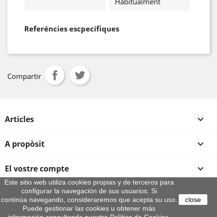
Habitualment
Referéncies escpecífiques
Compartir
Articles

A propòsit

El vostre compte

Este sitio web utiliza cookies propias y de terceros para
configurar la navegación de sus usuarios. Si
Informació sobre la botiga
continúa navegando, consideraremos que acepta su uso.
close
© 2026 - By Aeroteca
Puede gestionar las cookies u obtener más