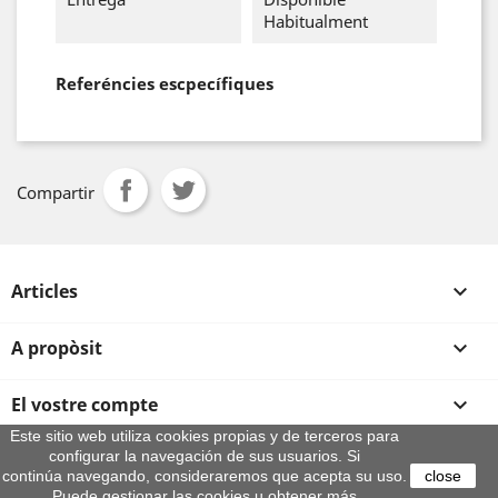
Habitualment
Referéncies escpecífiques
Compartir
Articles

A propòsit

El vostre compte

Este sitio web utiliza cookies propias y de terceros para
configurar la navegación de sus usuarios. Si
Informació sobre la botiga
continúa navegando, consideraremos que acepta su uso.
close
Puede gestionar las cookies u obtener más