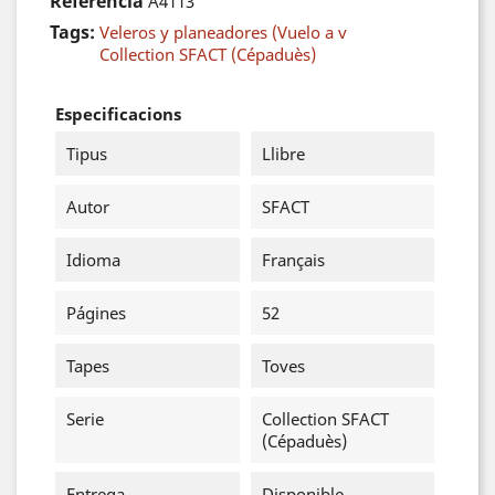
Referència
A4113
Tags:
Veleros y planeadores (Vuelo a v
Collection SFACT (Cépaduès)
Especificacions
Tipus
Llibre
Autor
SFACT
Idioma
Français
Págines
52
Tapes
Toves
Serie
Collection SFACT
(Cépaduès)
Entrega
Disponible