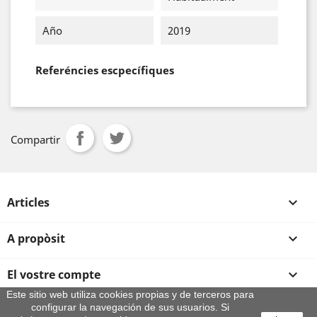
Año
2019
Referéncies escpecífiques
Compartir
Articles

A propòsit

El vostre compte

Este sitio web utiliza cookies propias y de terceros para
configurar la navegación de sus usuarios. Si
Informació sobre la botiga