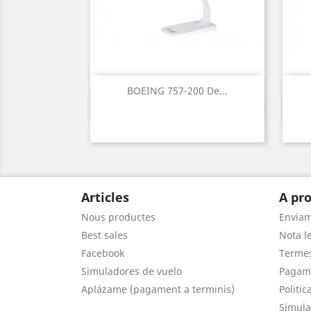
BOEING 757-200 De...
Vista ràpida

Articles
A pro
Nous productes
Envia
Best sales
Nota le
Facebook
Termes
Simuladores de vuelo
Pagam
Aplázame (pagament a terminis)
Politic
Simula