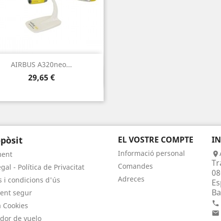
AIRBUS A320neo...
Vista ràpida

Preu
29,65 €
pòsit
EL VOSTRE COMPTE
I
Informació personal
ment

Tr
Comandes
gal - Política de Privacitat
08
Adreces
 i condicions d'ús
Es
Ba
ent segur

a Cookies

dor de vuelo