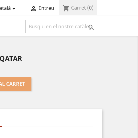
Carret
(0)
shopping_cart
atalà
Entreu



 QATAR
AL CARRET