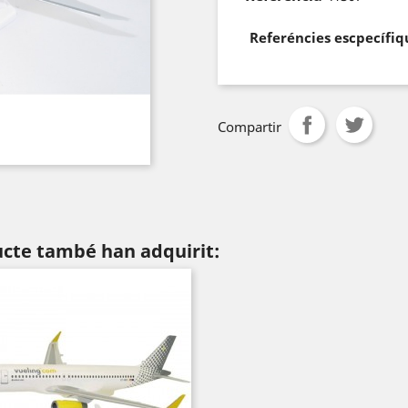
Referéncies escpecífiq
Compartir
ucte també han adquirit: