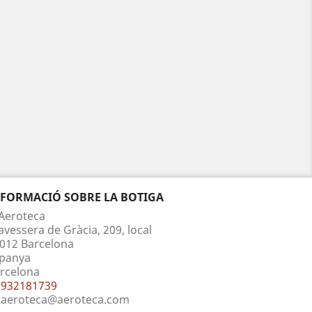
NFORMACIÓ SOBRE LA BOTIGA
Aeroteca
avessera de Gràcia, 209, local
012 Barcelona
panya
rcelona
932181739
aeroteca@aeroteca.com