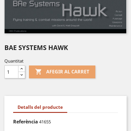
BAE SYSTEMS HAWK
Quantitat

AFEGIR AL CARRET
Detalls del producte
Referència
41655