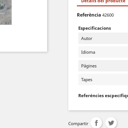
Detalls del producte
Referència
42600
Especificacions
Autor
Idioma
Págines
Tapes
Referéncies escpecífiq
Compartir