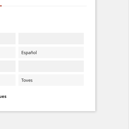
Español
Toves
ues