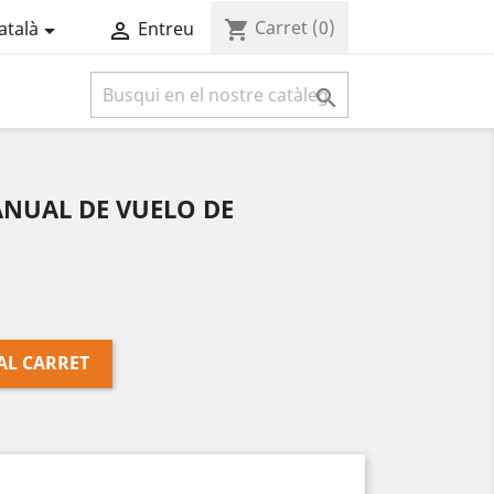
Carret
(0)
shopping_cart
atalà
Entreu



NUAL DE VUELO DE
AL CARRET