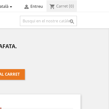
Carret
(0)
shopping_cart
atalà
Entreu



AFATA.
AL CARRET