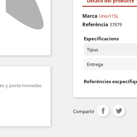
Detalls del producte
Marca
Unio11SL
Referència
37879
Especificacions
Tipus
Entrega
Referéncies escpecífiq
etes y porta-monedas
Compartir