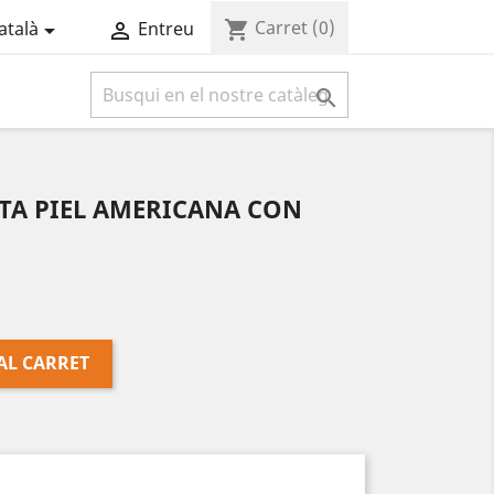
Carret
(0)
shopping_cart
atalà
Entreu



TA PIEL AMERICANA CON
AL CARRET