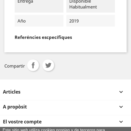
Entrega
Disponible
Habitualment
Año
2019
Referéncies escpecífiques
Compartir
Articles

A propòsit

El vostre compte

Este sitio web utiliza cookies propias y de terceros para