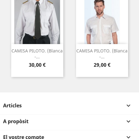
CAMISA PILOTO. (Blanca
CAMISA PILOTO. (Blanca
-...
-...
Preu
Preu
30,00 €
29,00 €
Articles

A propòsit

El vostre compte
