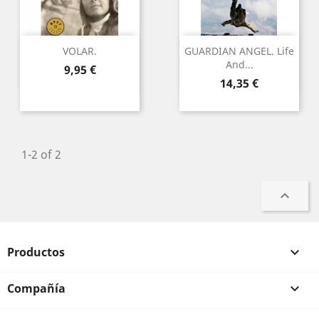
VOLAR.
GUARDIAN ANGEL. Life
And...
Precio
9,95 €
Precio
14,35 €
1-2 of 2

Productos

Compañía
