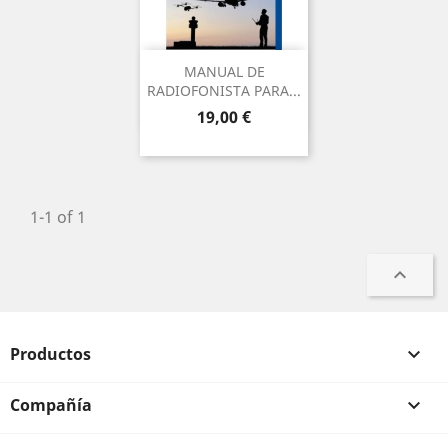
MANUAL DE
RADIOFONISTA PARA...
Precio
19,00 €
1-1 of 1

Productos

Compañía
