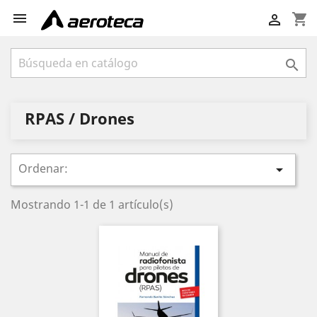

shopping_cart


RPAS / Drones
Ordenar:

Mostrando 1-1 de 1 artículo(s)