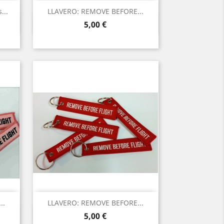
...
LLAVERO: REMOVE BEFORE...
Vista rápida

Precio
5,00 €
..
LLAVERO: REMOVE BEFORE...
Vista rápida

Precio
5,00 €