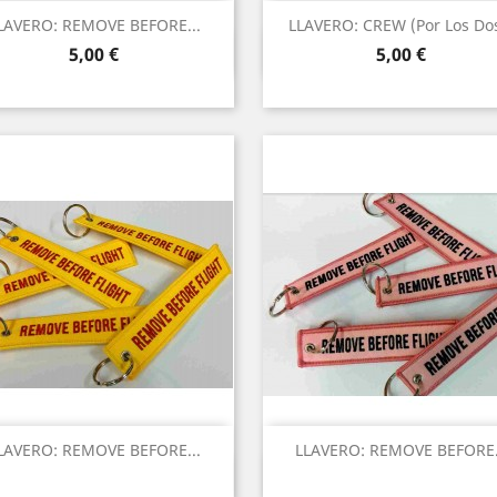
LAVERO: REMOVE BEFORE...
LLAVERO: CREW (por Los Dos
Vista rápida
Vista rápida


Precio
Precio
5,00 €
5,00 €
LAVERO: REMOVE BEFORE...
LLAVERO: REMOVE BEFORE.
Vista rápida
Vista rápida

