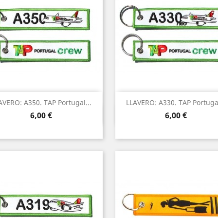
AVERO: A350. TAP Portugal...
LLAVERO: A330. TAP Portugal
Vista rápida
Vista rápida


Precio
Precio
6,00 €
6,00 €