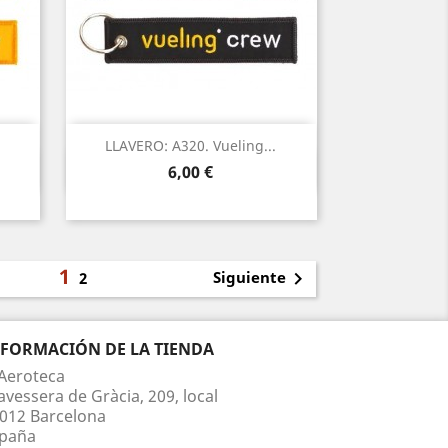
LLAVERO: A320. Vueling...
Vista rápida

Precio
6,00 €
1

Siguiente
2
NFORMACIÓN DE LA TIENDA
Aeroteca
avessera de Gràcia, 209, local
012 Barcelona
paña