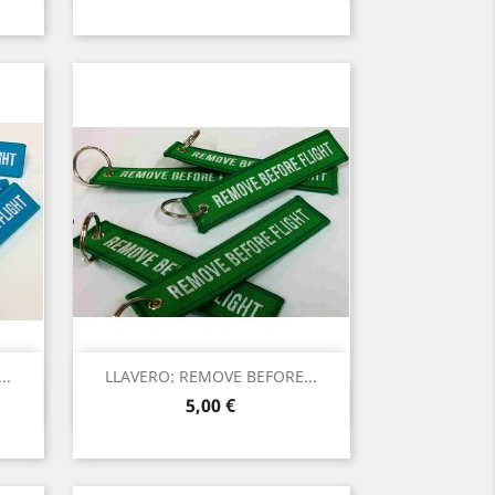
..
LLAVERO: REMOVE BEFORE...
Vista rápida

Precio
5,00 €