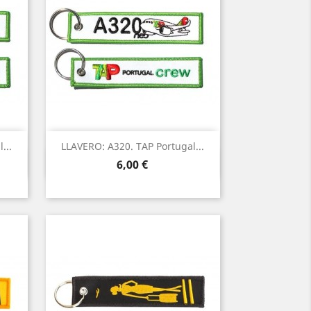
...
LLAVERO: A320. TAP Portugal...
Vista rápida

Precio
6,00 €