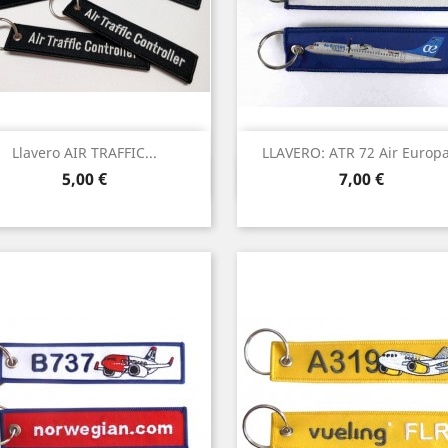
Llavero AIR TRAFFIC...
LLAVERO: ATR 72 Air Europa.
Vista rápida
Vista rápida


Precio
Precio
5,00 €
7,00 €