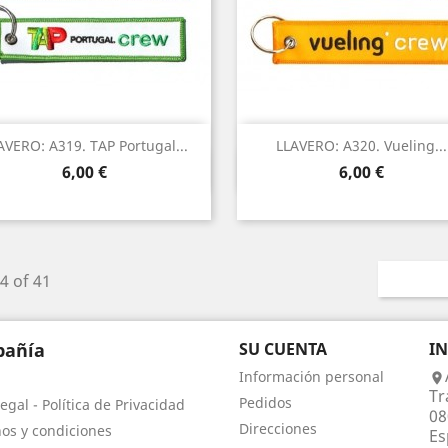
AVERO: A319. TAP Portugal...
LLAVERO: A320. Vueling...
Vista rápida
Vista rápida


Precio
Precio
6,00 €
6,00 €
4 of 41
añía
SU CUENTA
I
Información personal

Tr
Pedidos
egal - Política de Privacidad
08
Direcciones
os y condiciones
Es