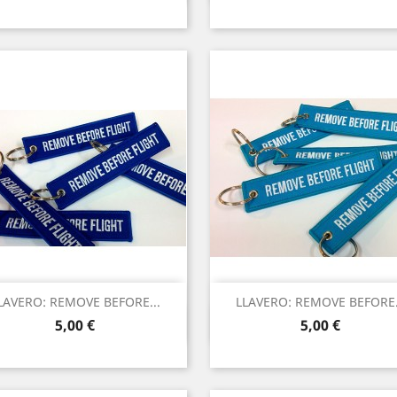
LAVERO: REMOVE BEFORE...
LLAVERO: REMOVE BEFORE.
Vista rápida
Vista rápida


Precio
Precio
5,00 €
5,00 €