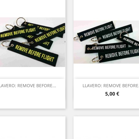
LAVERO: REMOVE BEFORE...
LLAVERO: REMOVE BEFORE.
Vista rápida
Vista rápida


Precio
5,00 €