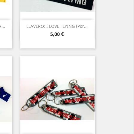
...
LLAVERO: I LOVE FLYING (por...
Vista rápida

Precio
5,00 €