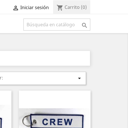
Carrito
(0)
shopping_cart
Iniciar sesión



r:
