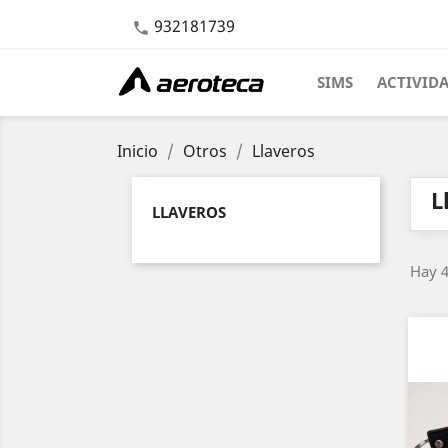
932181739

SIMS
ACTIVID
Inicio
Otros
Llaveros
L
LLAVEROS
Hay 4