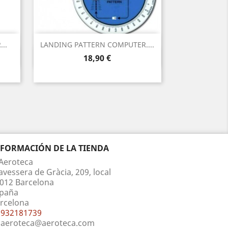
..
LANDING PATTERN COMPUTER....
Vista rápida

Precio
18,90 €
NFORMACIÓN DE LA TIENDA
Aeroteca
avessera de Gràcia, 209, local
012 Barcelona
paña
rcelona
932181739
aeroteca@aeroteca.com