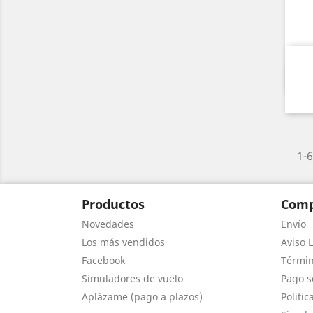
1-6
Productos
Comp
Novedades
Envío
Los más vendidos
Aviso L
Facebook
Términ
Simuladores de vuelo
Pago s
Aplázame (pago a plazos)
Politic