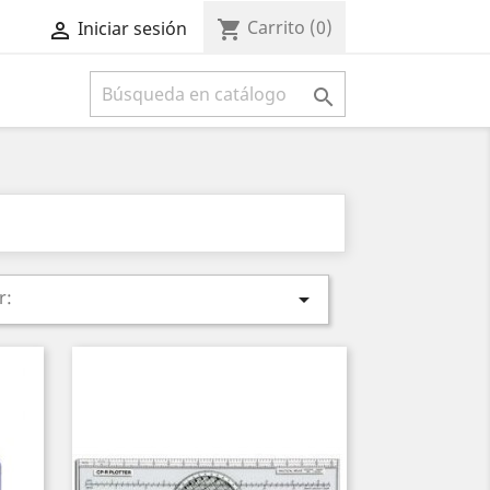
Carrito
(0)
shopping_cart
Iniciar sesión



r:
