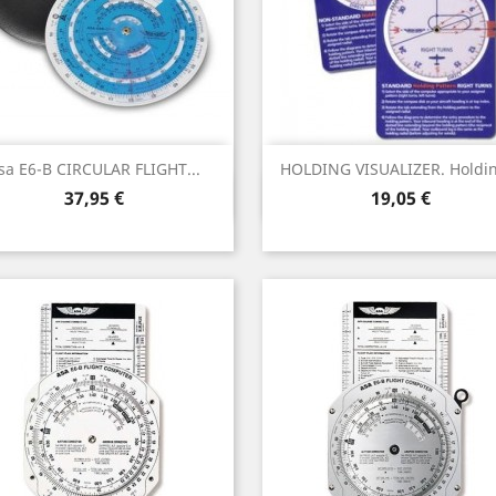
sa E6-B CIRCULAR FLIGHT...
HOLDING VISUALIZER. Holdin
Vista rápida
Vista rápida


Precio
Precio
37,95 €
19,05 €