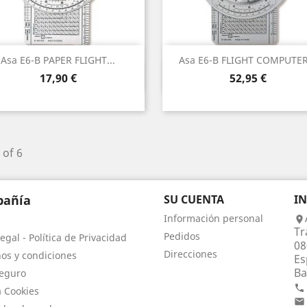
Asa E6-B PAPER FLIGHT...
Asa E6-B FLIGHT COMPUTER.
Vista rápida
Vista rápida


Precio
Precio
17,90 €
52,95 €
 of 6
añía
SU CUENTA
I
Información personal

Tr
Pedidos
egal - Política de Privacidad
08
Direcciones
os y condiciones
Es
Ba
eguro

a Cookies
