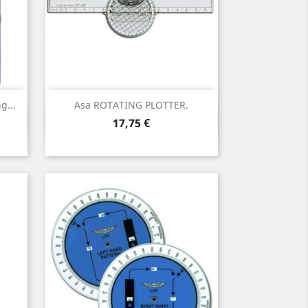
g...
Asa ROTATING PLOTTER.
Vista rápida

Precio
17,75 €