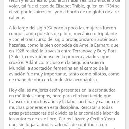
tesón y entusiasmo pudieron hacer realidad el sueño de
volar, tal fue el caso de Elisabet Thible, quien en 1784 se
elevó por los aires en Lyon a bordo de un globo de aire
caliente.
A lo largo del siglo XX poco a poco las mujeres fueron
conquistando puestos de piloto, mecánico o tripulante
y con el transcurso del siglo protagonizaron auténticas
hazañas, como la bien conocida de Amelia Earhart, que
en 1928 realizó la travesía entre Terranova y Bury Port
(Gales), convirtiéndose en la primera aviadora que
cruzó el Atlántico. Incluso en la Segunda Guerra
Mundial la aportación femenina en el campo de la
aviación fue muy importante, tanto como pilotos, como
de mano de obra en la industria aeronáutica.
Hoy día las mujeres están presentes en la aeronáutica
en múltiples campos, pero para ello han tenido que
transcurrir muchos años y la labor pertinaz y callada de
muchas pioneras en esta disciplina. Rescatar a todas
estas predecesoras del olvido es la encomiable labor de
los autores de este libro, Carlos Lázaro y Cecilio Yusta
que, sin lugar a dudas, además de contribuir a un