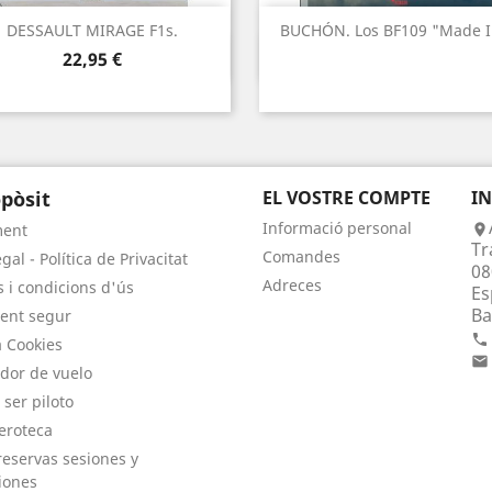
DESSAULT MIRAGE F1s.
BUCHÓN. Los BF109 "Made In
Vista ràpida
Vista ràpida


Preu
22,95 €
pòsit
EL VOSTRE COMPTE
I
Informació personal
ment

Tr
Comandes
gal - Política de Privacitat
08
Adreces
 i condicions d'ús
Es
Ba
ent segur

a Cookies

dor de vuelo
 ser piloto
eroteca
eservas sesiones y
iones