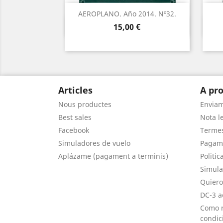
AEROPLANO. Año 2014. Nº32.
Vista ràpida

Preu
15,00 €
Articles
A pro
Nous productes
Envia
Best sales
Nota le
Facebook
Termes
Simuladores de vuelo
Pagam
Aplázame (pagament a terminis)
Politic
Simula
Quiero
DC-3 a
Como r
condic