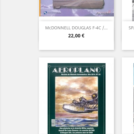
McDONNELL DOUGLAS F-4C /...
SP
Vista ràpida

Preu
22,00 €