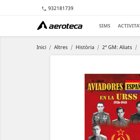
932181739

SIMS
ACTIVITA
Inici
Altres
Història
2ª GM: Aliats