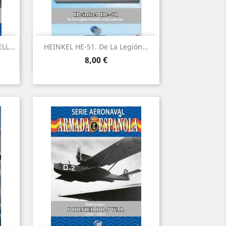
L...
HEINKEL HE-51. De La Legión...
Vista ràpida

Preu
8,00 €