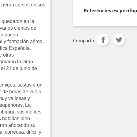
icieron cursos en sus
Referéncies escpecífiq
se quedaron en la
varios cientos de
an por su
Compartir
al y formación aérea,
lica Española.
e otras
llamaron la Gran
el 21 de junio de
emigos, sostuvieron
s de horas de vuelo,
muy valiosas y
superiores. La
 embriago sus mentes
 batallas bien
eron añorando su
 correosa, difícil y