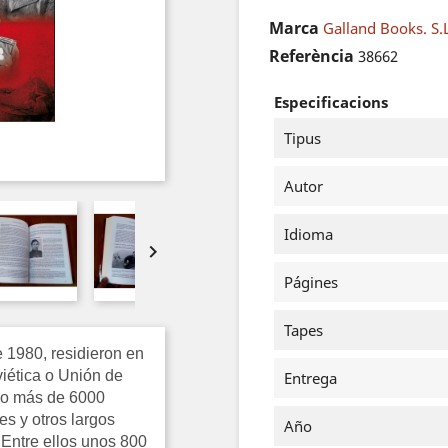
Marca
Galland Books. S.
Referència
38662
Especificacions
Tipus
Autor
Idioma

Págines
Tapes
 1980, residieron en
iética o Unión de
Entrega
lgo más de 6000
s y otros largos
Año
 Entre ellos unos 800