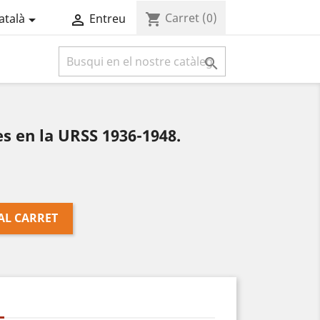
Carret
(0)
shopping_cart
atalà
Entreu



s en la URSS 1936-1948.
AL CARRET