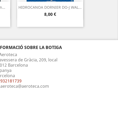
...
HIDROCANOA DORNIER DO-J WAL...
Vista ràpida

Preu
8,00 €
NFORMACIÓ SOBRE LA BOTIGA
Aeroteca
avessera de Gràcia, 209, local
012 Barcelona
panya
rcelona
932181739
aeroteca@aeroteca.com