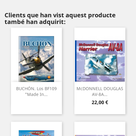
Clients que han vist aquest producte
també han adquirit:
BUCHÓN. Los BF109
McDONNELL DOUGLAS
"Made In...
AV-8A...
Preu
22,00 €