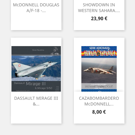
McDONNELL DOUGLAS
SHOWDOWN IN
A/F-18 -...
WESTERN SAHARA....
Preu
23,90 €
DASSAULT MIRAGE III
CAZABOMBARDERO
&...
McDONNELL...
Preu
8,00 €