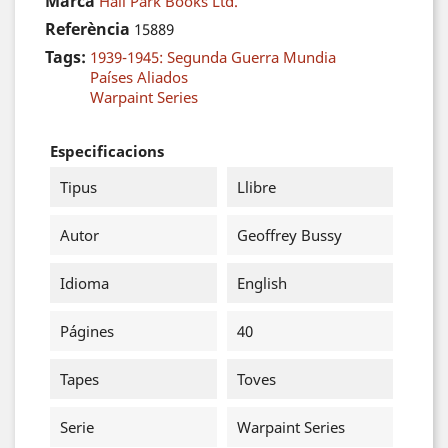
Marca
Hall Park Books Ltd.
Referència
15889
Tags:
1939-1945: Segunda Guerra Mundia
Países Aliados
Warpaint Series
Especificacions
Tipus
Llibre
Autor
Geoffrey Bussy
Idioma
English
Págines
40
Tapes
Toves
Serie
Warpaint Series