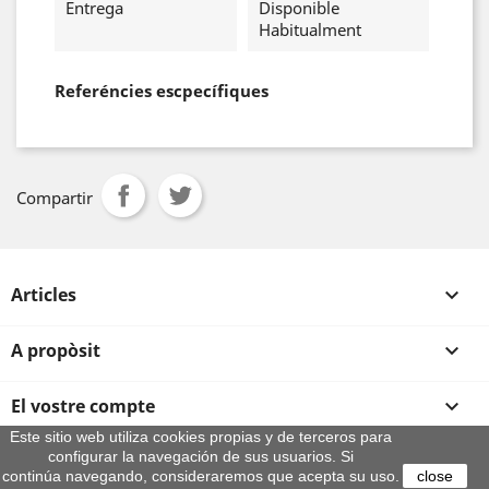
Entrega
Disponible
Habitualment
Referéncies escpecífiques
Compartir
Articles

A propòsit

El vostre compte

Este sitio web utiliza cookies propias y de terceros para
configurar la navegación de sus usuarios. Si
Informació sobre la botiga
continúa navegando, consideraremos que acepta su uso.
close