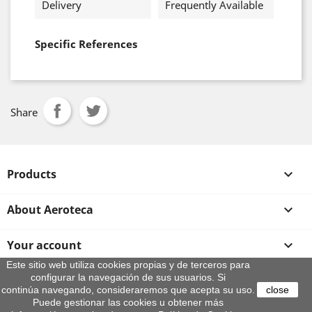
Delivery
Frequently Available
Specific References
Share
Products

About Aeroteca

Your account

Este sitio web utiliza cookies propias y de terceros para
configurar la navegación de sus usuarios. Si
Store information
continúa navegando, consideraremos que acepta su uso.
close
© 2026 - By Aeroteca
Puede gestionar las cookies u obtener más